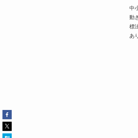
中
動
標
あ