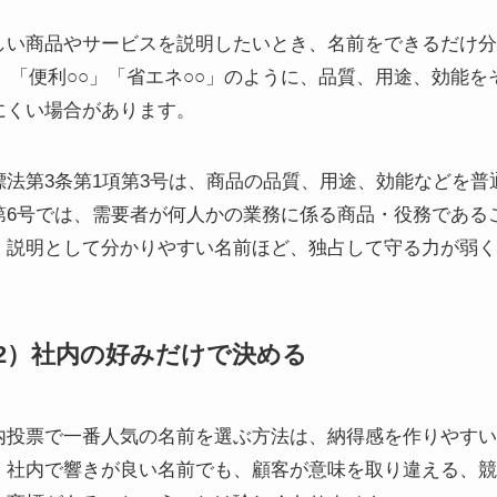
しい商品やサービスを説明したいとき、名前をできるだけ分
○」「便利○○」「省エネ○○」のように、品質、用途、効能
にくい場合があります。
標法第3条第1項第3号は、商品の品質、用途、効能などを
第6号では、需要者が何人かの業務に係る商品・役務である
、説明として分かりやすい名前ほど、独占して守る力が弱く
2）社内の好みだけで決める
内投票で一番人気の名前を選ぶ方法は、納得感を作りやすい
。社内で響きが良い名前でも、顧客が意味を取り違える、競