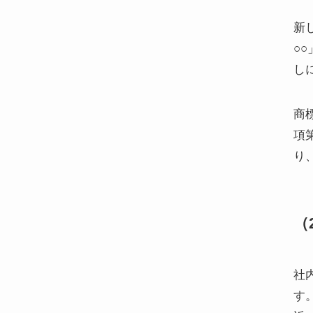
新
○
し
商
項
り
（
社
す