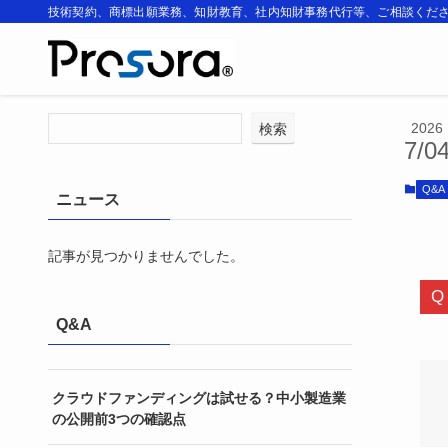
技術契約、商標出願業務、知財教育、社内知財事務代行等、ご相談くだ
ホーム
Q&A
2026
検索
7/0
Q&A
ニュース
記事が見つかりませんでした。
Q&A
クラウドファンディングは試せる？中小製造業
の公開前3つの確認点