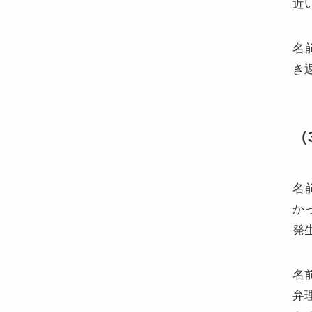
近
名
き
（
名
か
発
名
弁