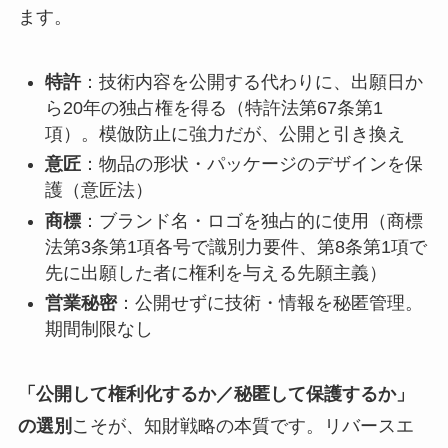
ます。
特許
：技術内容を公開する代わりに、出願日か
ら20年の独占権を得る（特許法第67条第1
項）。模倣防止に強力だが、公開と引き換え
意匠
：物品の形状・パッケージのデザインを保
護（意匠法）
商標
：ブランド名・ロゴを独占的に使用（商標
法第3条第1項各号で識別力要件、第8条第1項で
先に出願した者に権利を与える先願主義）
営業秘密
：公開せずに技術・情報を秘匿管理。
期間制限なし
「公開して権利化するか／秘匿して保護するか」
の選別
こそが、知財戦略の本質です。リバースエ