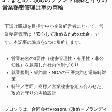
5．まとめ：攻めのブランド構築と守りの
営業秘密管理は車の両輪
下請け脱却を目指す中小企業経営者にとって、営
業秘密管理は
「安心して攻めるための土台」
で
す。本記事の論点を3つに集約します。
営業秘密の3要件（秘密管理性・有用性・非公
知性）を意識した社内体制づくり
就業規則・誓約書・NDAの三層契約と退職時対
策
特許／意匠／商標／営業秘密を組み合わせた、
攻めと守りの両輪設計
プロソラは、
合同会社Prosora（攻め＝ブランディ