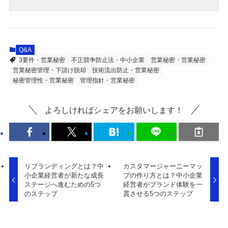
Q&A
3要件・営業秘密
不正競争防止法・中小企業
営業秘密・営業秘密
営業秘密管理・下請け脱却
技術流出防止・営業秘密
秘密管理性・営業秘密
管理指針・営業秘密
よろしければシェアをお願いします！
リブランディングとは？中
カスタマージャーニーマッ
小企業経営者が新たな成長
プの作り方とは？中小企業
ステージへ進むための5つ
経営者がブランド体験を一
のステップ
貫させる5つのステップ