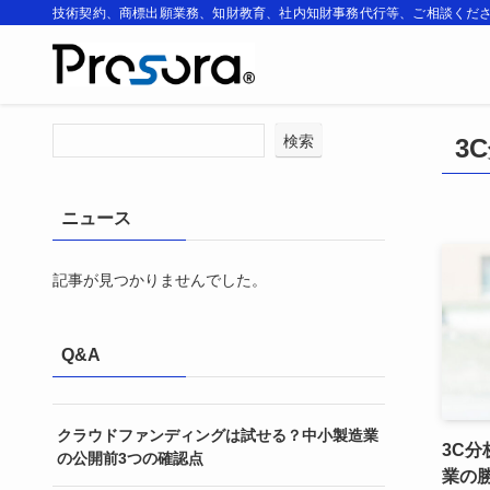
技術契約、商標出願業務、知財教育、社内知財事務代行等、ご相談くだ
ホーム
3C分析 新規事業
検索
3
ニュース
記事が見つかりませんでした。
Q&A
クラウドファンディングは試せる？中小製造業
3C
の公開前3つの確認点
業の