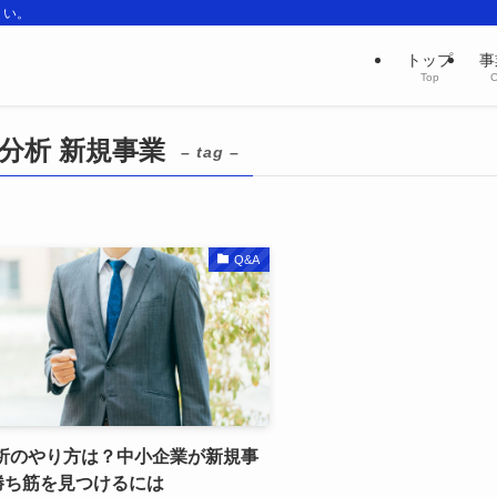
さい。
トップ
事
Top
C
C分析 新規事業
– tag –
Q&A
分析のやり方は？中小企業が新規事
勝ち筋を見つけるには