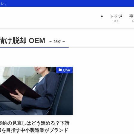
さい。
トップ
事
Top
C
請け脱却 OEM
– tag –
Q&A
M契約の見直しはどう進める？下請
却を目指す中小製造業がブランド