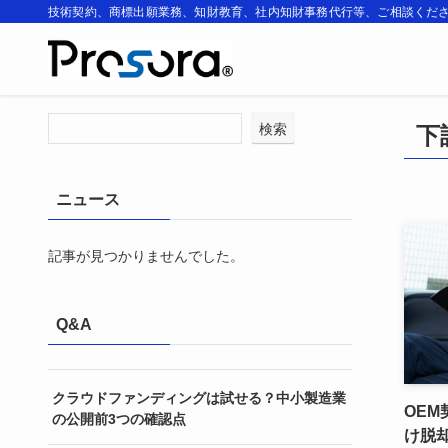
技術契約、商標出願業務、知財教育、社内知財事務代行等、ご相談くだ
ホーム
下請け脱却 OEM
検索
下
ニュース
記事が見つかりませんでした。
Q&A
クラウドファンディングは試せる？中小製造業
OE
の公開前3つの確認点
け脱