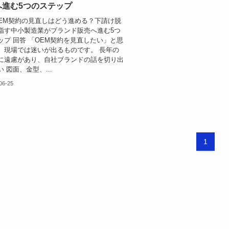
へ進む5つのステップ
OEM契約の見直しはどう進める？下請け脱
指す中小製造業がブランド販売へ進む5つ
ップ 回答 「OEM契約を見直したい」と思
、現場では迷いが出るものです。 長年の
に遠慮があり、自社ブランドの話を切り出
 図面、金型、...
06-25
1